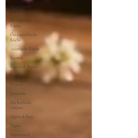
Französische
Küche
Mediterrane
Küche
Österreichische
Küche
Asiatische Küche
Suppen
Saucen & Basics
Beilagen
Dessert
Getränke
Für festliche
Anlässe
Quick & Easy
Tapas
Vegetarisch