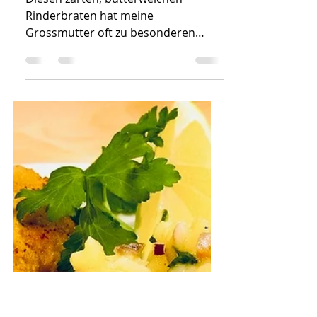
Zarter
Rinderbraten
Diesen zarten, butterweichen
Rinderbraten hat meine
Grossmutter oft zu besonderen
Anlässen gekocht. Die Vorfreude war
riesig, wenn es hiess: "Oma hat zum
Mittagessen eingeladen". Als Beilage
gab es Rotkohl aus dem eigenen
Garten und Kartoffelklösse. Und
genau so kommt der Rinderbraten
auch heute noch bei mir zu Hause
auf den Tisch. Zutaten: 1.5 kg
Rinderbraten aus der Keule 2
Möhren 1 Stück Sellerie (ungefähr
1/4 von einer Knolle) 1 Stange Lauch