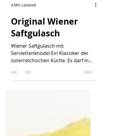
4 Min. Lesezeit
Original Wiener
Saftgulasch
Wiener Saftgulasch mit
Serviettenknödel Ein Klassiker der
österreichischen Küche. Es darf in
keinem Traditionslokal auf der
Speisekarte fehlen. Aber was
unterscheidet das Wiener
Saftgulasch von anderen Gulasch-
Rezepten? Hier sind die wichtigsten
Unterschiede: Der Anteil Fleisch /
Zwiebel ist fast ausgeglichen, d.h. auf
1Kg Rindfleisch kommen mind. 800