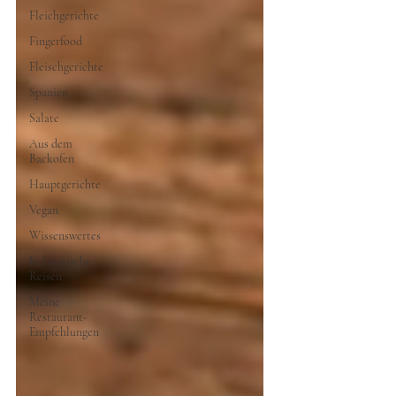
Fleichgerichte
Fingerfood
Fleischgerichte
Spanien
Salate
Aus dem
Backofen
Hauptgerichte
Vegan
Wissenswertes
Kulinarische
Reisen
Meine
Restaurant-
Empfehlungen