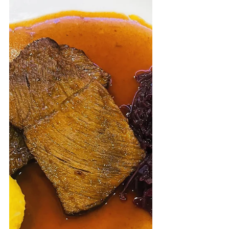
Pfeffer aus der Mühle Zubereitung
Filetsteaks: Die Steaks mind. 30
Minuten vor Zubereitung aus dem
Kühlschrank nehmen und abtupfen.
Von beiden Seiten mit grob
gemahlenem Pfeffer bestreuen und
beiseite stellen. In einer grossen Pfa