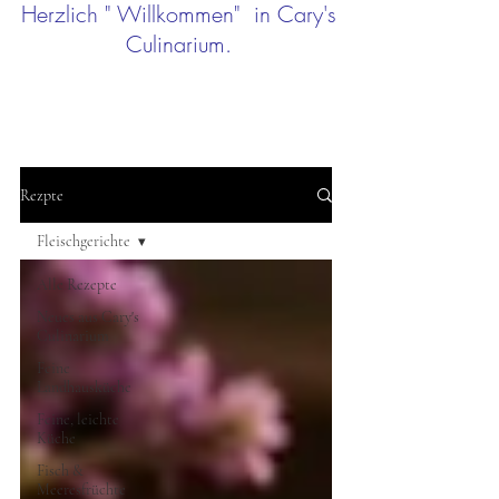
Herzlich " Willkommen" in Cary's
Culinarium.
Rezpte
Fleischgerichte
Alle Rezepte
Neues aus Cary's
Culinarium
Feine
Landhausküche
Feine, leichte
Küche
Fisch &
Meeresfrüchte