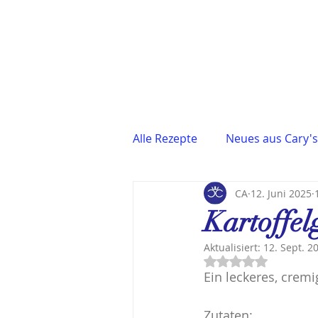
Alle Rezepte
Neues aus Cary's
CA
12. Juni 2025
Fisch & Meeresfrüchte
F
Kartoffel
Aktualisiert:
12. Sept. 2
Asiatische Küche
Suppe
Mit NaN von 5 Stern
Ein leckeres, cremi
Für festliche Anlässe
Qui
Zutaten: