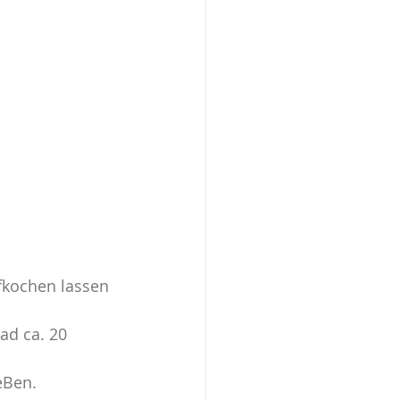
Vegan
fkochen lassen
ad ca. 20 
eBen.