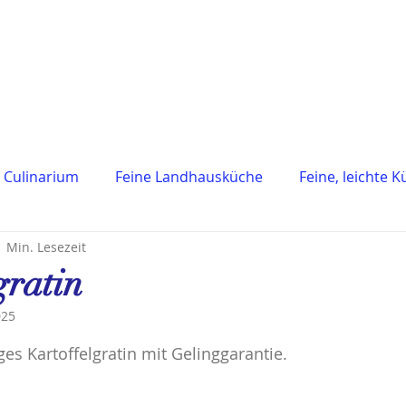
 Culinarium
Feine Landhausküche
Feine, leichte 
1 Min. Lesezeit
ranzösische Küche
Mediterrane Küche
Österreich
gratin
025
n
Saucen & Basics
Beilagen
Dessert
Getr
en bewertet.
ges Kartoffelgratin mit Gelinggarantie.
ck & Easy
Tapas
Vegetarisch
Fleichgerichte