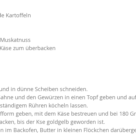
de Kartoffeln
Salate
Aus dem Backofen
Hauptgerichte
s Muskatnuss
sche Reisen
Meine Restaurant-Empfehlungen
r Käse zum überbacken
 und in dünne Scheiben schneiden.
 Sahne und den Gewürzen in einen Topf geben und au
 ständigem Rühren köcheln lassen.
aufform geben, mit dem Käse bestreuen und bei 180 Gr
cken, bis der Kse goldgelb geworden ist.
n im Backofen, Butter in kleinen Flöckchen darüberg