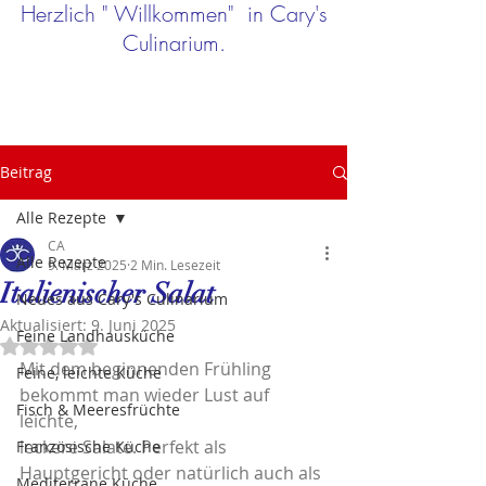
Herzlich " Willkommen" in Cary's
Culinarium.
Beitrag
Alle Rezepte
CA
Alle Rezepte
9. März 2025
2 Min. Lesezeit
Italienischer Salat
Neues aus Cary's Culinarium
Aktualisiert:
9. Juni 2025
Feine Landhausküche
Mit NaN von 5 Sternen bewertet.
Mit dem beginnenden Frühling 
Feine, leichte Küche
bekommt man wieder Lust auf 
Fisch & Meeresfrüchte
leichte,
leckere Salate. Perfekt als 
Französische Küche
Hauptgericht oder natürlich auch als 
Mediterrane Küche