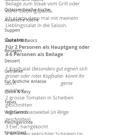
Beilage zum Steak vom Grill oder 
Österreichische Küche
eurer Lieblingspasta.
Ich starte dann mal mit meinem 
Asiatische Küche
Lieblingssalat in die Saison. 
Suppen
Zutaten: 
Saucen & Basics
Für 2 Personen als Hauptgang oder 
Beilagen
4-6 Personen als Beilage
Dessert
1 Kopfsalat (
besonders gut eignen sich 
Getränke
grüner oder roter Kopfsalat- könnt ihr 
Für festliche Anlässe
auch    			      gerne 
mischen
)
Quick & Easy
2 grosse Tomaten in Scheiben 
Tapas
geschnitten
1/2 Gemüsezwiebel (
in Ringe 
Vegetarisch
geschnitten
)
Fleichgerichte
3 Eier, hartgekocht
Fingerfood
4 Scheiben gekochter Schinken (
in 