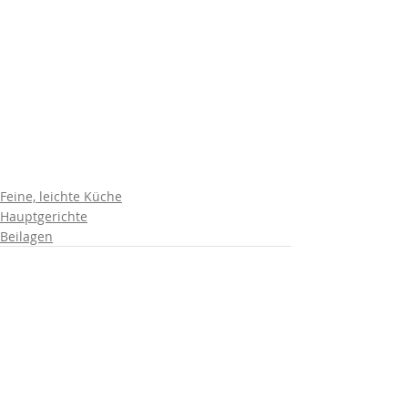
Feine, leichte Küche
Hauptgerichte
Beilagen
Aktuelle Beiträge
Alle ansehen