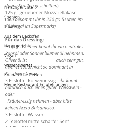
dünne Streifen geschnitten
)
Fleischgerichte
125 gr geriebener Mozzarellakäse 
Spanien
(
den bekommt ihr in 250 gr. Beuteln im 
Kühlregal im Supermarkt)
Salate
Aus dem Backofen
Für das Dressing:
Hauptgerichte
5 Löffel Öl - 
hier könnt ihr ein neutrales 
Rapsöl oder Sonnenblumenöl nehnmen, 
Vegan
Olivenöl ist 		     auch sehr gut, 
Wissenswertes
aber es sollte nicht so dominant in 
Geschmack sein,
Kulinarische Reisen
3 Esslöffel Rotweinessig - 
ihr könnt 
Meine Restaurant-Empfehlungen
natürlich auch einen guten Weisswein - 
oder 							 
  Kräuteressig nehmen - aber bitte 
keinen Aceto Balsamcico.
3 Esslöffel Wasser
2 
Teelöffel mittelscharfer Senf