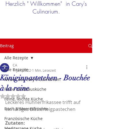
Herzlich " Willkommen" in Cary's
Culinarium.
Beitrag
Alle Rezepte
CA
Alle Rezepte
1. Jan. 2022
1 Min. Lesezeit
Königinpastetchen - Bouchée
Neues aus Cary's Culinarium
à la reine
Feine Landhausküche
Mit NaN von 5 Sternen bewertet.
Feine, leichte Küche
Leckeres Hühnerfrikassee trifft auf 
Fisch & Meeresfrüchte
ein luftiges Blätterteigpastechen
Französische Küche
Zutaten:
Mediterrane Küche