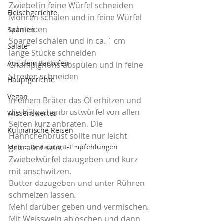
Zwiebel in feine Würfel schneiden
Fleischgerichte
Möhren schälen und in feine Würfel 
schneiden
Spanien
Spargel schälen und in ca. 1 cm 
Salate
lange Stücke schneiden
Aus dem Backofen
Champignons abspülen und in feine 
Streifen schneiden
Hauptgerichte
Vegan
In einem Bräter das Öl erhitzen und 
die Hähnchenbrustwürfel von allen 
Wissenswertes
Seiten kurz anbraten. Die 
Kulinarische Reisen
Hähnchenbrust sollte nur leicht 
Meine Restaurant-Empfehlungen
gebräunt sein.
Zwiebelwürfel dazugeben und kurz 
mit anschwitzen.
Butter dazugeben und unter Rühren 
schmelzen lassen.
Mehl darüber geben und vermischen.
Mit Weisswein ablöschen und dann 