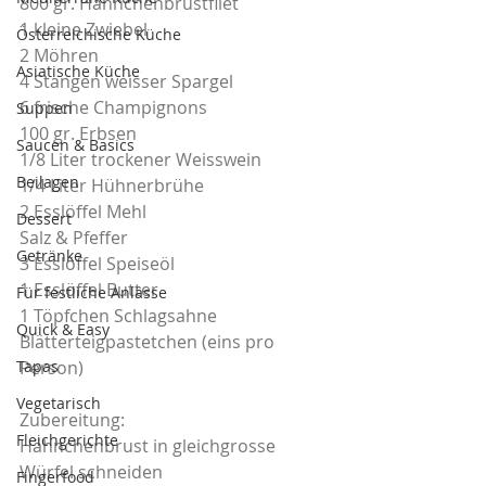
800 gr. Hähnchenbrustfilet
1 kleine Zwiebel
Österreichische Küche
2 Möhren
Asiatische Küche
4 Stangen weisser Spargel 
6 frische Champignons
Suppen
100 gr. Erbsen 
Saucen & Basics
1/8 Liter trockener Weisswein
Beilagen
1/4 Liter Hühnerbrühe
2 Esslöffel Mehl
Dessert
Salz & Pfeffer 
Getränke
3 Esslöffel Speiseöl
1 Esslöffel Butter
Für festliche Anlässe
1 Töpfchen Schlagsahne
Quick & Easy
Blätterteigpastetchen (eins pro 
Tapas
Person)
Vegetarisch
Zubereitung:
Fleichgerichte
Hähnchenbrust in gleichgrosse 
Würfel schneiden
Fingerfood