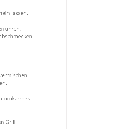
eln lassen.
errühren.
r abschmecken.
 vermischen.
en.
 Lammkarrees 
 Grill 