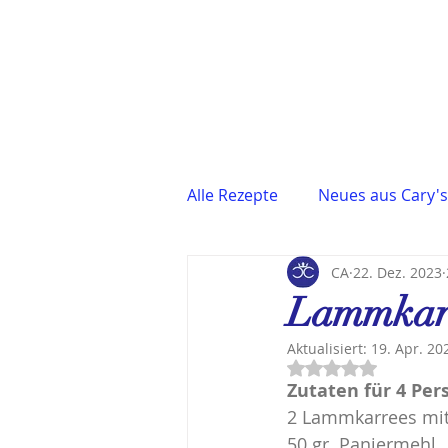
Alle Rezepte
Neues aus Cary's
CA
22. Dez. 2023
Fisch & Meeresfrüchte
F
Lammkarr
Aktualisiert:
19. Apr. 20
Asiatische Küche
Suppe
Mit NaN von 5 Stern
Zutaten für 4 Pe
2 Lammkarrees mit 
Für festliche Anlässe
Qui
50 gr. Paniermehl