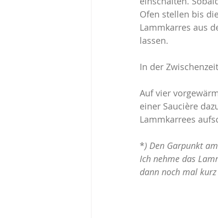
einschalten. Sobald
Ofen stellen bis di
Lammkarres aus de
lassen.
In der Zwischenzei
Auf vier vorgewärm
einer Saucière daz
Lammkarrees aufschn
*
) Den Garpunkt am
Ich nehme das Lamm
dann noch mal kurz 