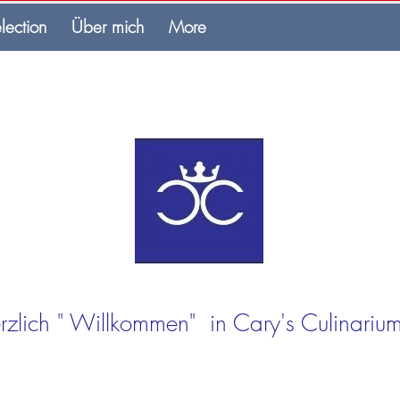
lection
Über mich
More
rzlich " Willkommen" in Cary's Culinarium