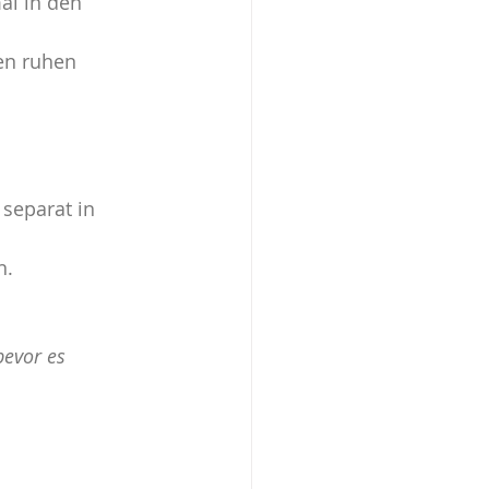
mal in den
en ruhen 
separat in 
n.
evor es 