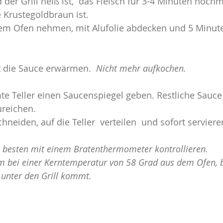
 der Grill heiß ist,  das Fleisch für 3-4 Minuten noch
e Krustegoldbraun ist.
m Ofen nehmen, mit Alufolie abdecken und 5 Minut
t die Sauce erwärmen.  
Nicht mehr aufkochen.
te Teller einen Saucenspiegel geben. Restliche Sauce 
ureichen.
eiden, auf die Teller  verteilen  und sofort serviere
 besten mit einem Bratenthermometer kontrollieren. 
 bei einer Kerntemperatur von 58 Grad aus dem Ofen, b
unter den Grill kommt. 