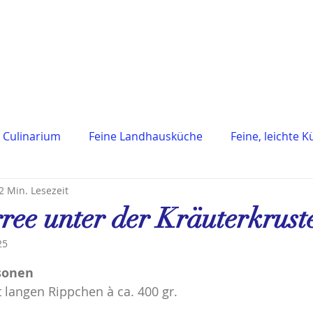
 Culinarium
Feine Landhausküche
Feine, leichte 
2 Min. Lesezeit
ranzösische Küche
Mediterrane Küche
Österreich
ee unter der Kräuterkrust
25
n
Saucen & Basics
Beilagen
Dessert
Getr
en bewertet.
rsonen
langen Rippchen à ca. 400 gr.
ck & Easy
Tapas
Vegetarisch
Fleichgerichte