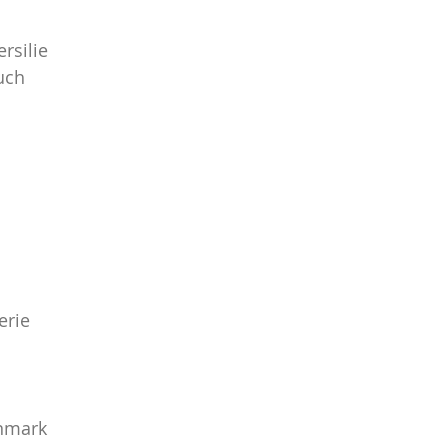
rsilie
Salate
Aus dem Backofen
Hauptgerichte
uch
sche Reisen
Meine Restaurant-Empfehlungen
erie
enmark