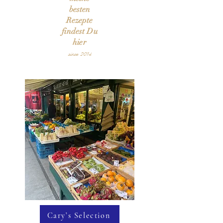
besten
Rezepte
findest Du
hier
since 2014
Cary’s Selection