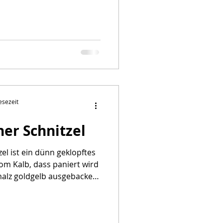
 Saftgulasch von anderen
 sind die wichtigsten
leisch / Zwiebel ist fast
Vegan
Rindfleisch wird nicht
otwein hinzu, nur kräftige
 Gulasch benöti
esezeit
ner Schnitzel
el ist ein dünn geklopftes
om Kalb, dass paniert wird
malz goldgelb ausgebacken
t die preiswertere Variante
en, das dann als Schnitzel
arte zu finden ist. Zutaten