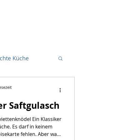
eichte Küche
reichische Küche
esezeit
er Saftgulasch
Getränke
iettenknödel Ein Klassiker
che. Es darf in keinem
hte
Fingerfood
eisekarte fehlen. Aber was