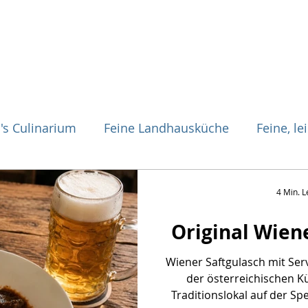
's Culinarium
Feine Landhausküche
Feine, l
Französische Küche
Mediterrane Küche
Öster
4 Min. L
Original Wien
en
Saucen & Basics
Beilagen
Dessert
Wiener Saftgulasch mit Serv
der österreichischen Kü
ick & Easy
Tapas
Vegetarisch
Fleichgeric
Traditionslokal auf der Sp