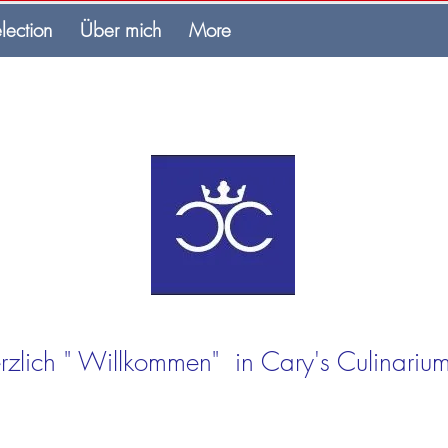
lection
Über mich
More
rzlich " Willkommen" in Cary's Culinarium