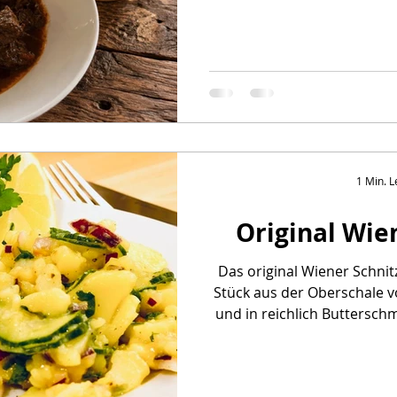
unterscheidet das Wiener
Gulasch-Rezepten? Hier
Unterschiede: Der Anteil F
n
Salate
Aus dem Backofen
Hauptgerichte
ausgeglichen, d.h. auf 1Kg Rindfleisch kommen mind.
800 gr. Zwiebeln. Das 
angebraten. Es kommt kein R
ische Reisen
Meine Restaurant-Empfehlungen
Rinderbrühe Das
1 Min. L
Original Wie
Das original Wiener Schnitz
Stück aus der Oberschale v
und in reichlich Buttersch
wird. In Deutschland wird of
aus Schweinefleisch angebot
"Wiener Art" auf der Speisek