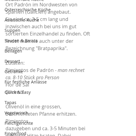
Ort Padrón im Nordwesten von 
Österreichische Küche
Spanien (Galicien) angebaut.
Sie sind ca. 3-5 cm lang und 
Asiatische Küche
inzwischen auch bei uns im gut 
Suppen
sortierten Einzelhandel zu finden. Oft 
Saucen & Basics
findet man sie auch unter der 
Bezeichnung "Bratpaprika".
Beilagen
Dessert
Zutaten:
Pimientos de Padrón - 
man rechnet 
Getränke
ca. 8-10 Stück pro Person
Für festliche Anlässe
Flor de Sal
Olivenöl
Quick & Easy
Tapas
Olivenöl in eine grossen, 
Vegetarisch
beschichteten Pfanne erhitzen. 
Pimientos 
Fleichgerichte
dazugeben und ca. 3-5 Minuten bei 
Fingerfood
mittlerer Hitze braten. Dabei 