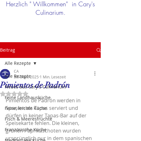
Herzlich " Willkommen" in Cary's
Culinarium.
Beitrag
Alle Rezepte
CA
Alle Rezepte
30. Sept. 2025
1 Min. Lesezeit
Pimientos de Padrón
Neues aus Cary's Culinarium
Mit NaN von 5 Sternen bewertet.
Feine Landhausküche
Pimientos de Padrón werden in 
Spanien als Tapas serviert und 
Feine, leichte Küche
dürfen in keiner Tapas-Bar auf der 
Fisch & Meeresfrüchte
Speisekarte fehlen. Die kleinen, 
Französische Küche
grünen Paprikaschoten wurden 
ursprünglich nur in dem spanischen 
Mediterrane Küche