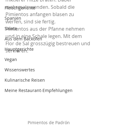
mehrmals wenden. Sobald die 
Fleischgerichte
Pimientos anfangen blasen zu 
Spanien
werfen, sind sie fertig. 
Salate
Pimientos aus der Pfanne nehmen 
und in eine Schale legen. Mit dem 
Aus dem Backofen
Flor de Sal grosszügig bestreuen und 
Hauptgerichte
servieren.
Vegan
Wissenswertes
Kulinarische Reisen
Meine Restaurant-Empfehlungen
Pimientos de Padrón