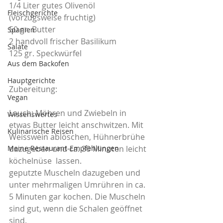
1/4 Liter gutes Olivenöl 
Fleischgerichte
(vorzugsweise fruchtig)
50 gr. Butter
Spanien
2 handvoll frischer Basilikum
Salate
125 gr. Speckwürfel
Aus dem Backofen
Hauptgerichte
Zubereitung:
Vegan
Lauch; Möhren und Zwiebeln in 
Wissenswertes
etwas Butter leicht anschwitzen. Mit 
Kulinarische Reisen
Weisswein ablöschen, Hühnerbrühe 
Meine Restaurant-Empfehlungen
dazugeben und ca. 30 Minuten leicht 
köchelnüse  lassen.
geputzte Muscheln dazugeben und 
unter mehrmaligen Umrühren in ca. 
5 Minuten gar kochen. Die Muscheln 
sind gut, wenn die Schalen geöffnet 
sind.