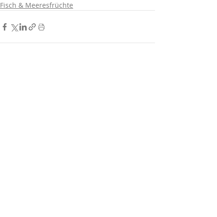
Fisch & Meeresfrüchte
Aktuelle Beiträge
Alle ansehen