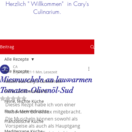
Herzlich " Willkommen" in Cary's
Culinarium.
Beitrag
Alle Rezepte
CA
Alle Rezepte
2. Jan. 2021
1 Min. Lesezeit
Miesmuscheln an lauwarmen
Neues aus Cary's Culinarium
Tomaten-Olivenöl-Sud
Feine Landhausküche
Mit NaN von 5 Sternen bewertet.
Feine, leichte Küche
Dieses Rezpt habe ich von einer 
Fisch & Meeresfrüchte
Reise nach Bordeaux mitgebracht. 
Die Muscheln können sowohl als 
Französische Küche
Vorspeise als auch als Hauptgang 
Mediterrane Küche