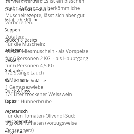
serviert werden. Es ist ein bisschen 
mehr Aufwand als herkömmliche 
Österreichische Küche
Muschelrezepte, lässt sich aber gut 
Asiatische Küche
vorbereiten.
Suppen
Zutaten:
Saucen & Basics
Für die Muscheln:
Beilagen
frische Miesmuscheln - als Vorspeise 
für 6 Personen 2 KG  - als Hauptgang 
Dessert
für 6 Personen 4,5 KG
Getränke
1/2 Stange Lauch
2 Möhren
Für festliche Anlässe
1 Gemüsezwiebel
Quick & Easy
1/4 Liter trockener Weisswein
Tapas
2 Liter Hühnerbrühe
Vegetarisch
Für den Tomaten-Olivenöl-Sud:
Fleichgerichte
8 große Tomaten (vorzugsweise 
Ochsenherz)
Fingerfood