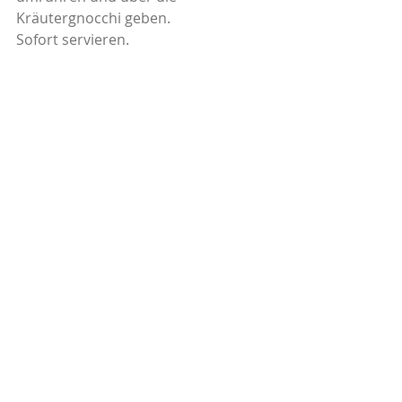
Kräutergnocchi geben.
Sofort servieren.
Feine, leichte Küche
Hauptgerichte