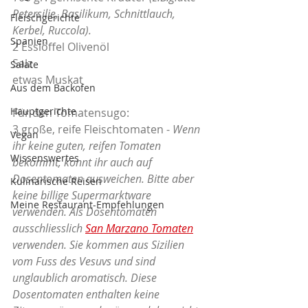
Petersilie, Basilikum, Schnittlauch, 
Fleischgerichte
Kerbel, Ruccola).
Spanien
2 Esslöffel Olivenöl
Salz
Salate
etwas Muskat
Aus dem Backofen
Hauptgerichte
Für den Tomatensugo:
3 große, reife Fleischtomaten - 
Wenn 
Vegan
ihr keine guten, reifen Tomaten 
Wissenswertes
bekommt, könnt ihr auch auf 
Dosentomaten ausweichen. Bitte aber 
Kulinarische Reisen
keine billige Supermarktware 
Meine Restaurant-Empfehlungen
verwenden. Als Dosentomaten 
ausschliesslich 
San Marzano Tomaten
verwenden. Sie kommen aus Sizilien 
vom Fuss des Vesuvs und sind 
unglaublich aromatisch. Diese 
Dosentomaten enthalten keine 