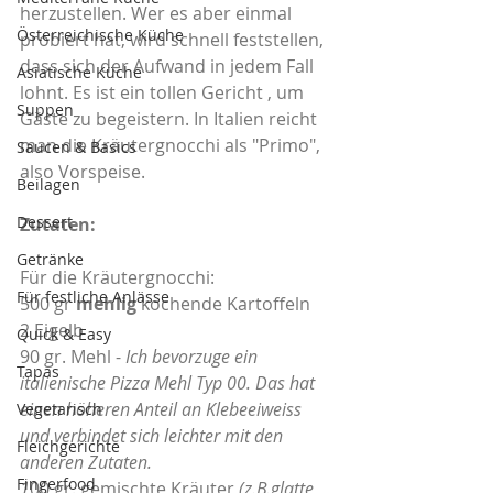
herzustellen. Wer es aber einmal 
Österreichische Küche
probiert hat, wird schnell feststellen, 
dass sich der Aufwand in jedem Fall 
Asiatische Küche
lohnt. Es ist ein tollen Gericht , um 
Suppen
Gäste zu begeistern. In Italien reicht 
man die Kräutergnocchi als "Primo", 
Saucen & Basics
also Vorspeise. 
Beilagen
Dessert
Zutaten:
Getränke
Für die Kräutergnocchi:
Für festliche Anlässe
500 gr 
mehlig
 kochende Kartoffeln 
2 Eigelb
Quick & Easy
90 gr. Mehl - 
Ich bevorzuge ein 
Tapas
italienische Pizza Mehl Typ 00. Das hat 
einen höheren Anteil an Klebeeiweiss 
Vegetarisch
und verbindet sich leichter mit den 
Fleichgerichte
anderen Zutaten.
Fingerfood
1
00 gr. gemischte Kräuter 
(z.B.glatte 